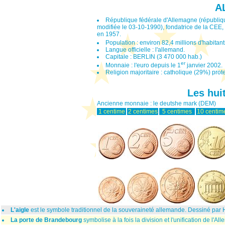
A
République fédérale d'Allemagne (républiqu
modifiée le 03-10-1990), fondatrice de la CEE, 
en 1957.
Population : environ 82,4 millions d'habitan
Langue officielle : l'allemand.
Capitale : BERLIN (3 470 000 hab.)
er
Monnaie : l'euro depuis le 1
janvier 2002.
Religion majoritaire : catholique (29%) prot
Les hui
Ancienne monnaie : le deutshe mark (DEM)
1 centime
2 centimes
5 centimes
10 centim
L'aigle
est le symbole traditionnel de la souveraineté allemande. Dessiné par
La porte de Brandebourg
symbolise à la fois la division et l'unification de l'