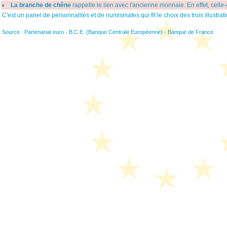
La branche de chêne
rappelle le lien avec l'ancienne monnaie. En effet, celle-
C'est un panel de personnalités et de numismates qui fit le choix des trois illustrat
Source : Partenariat euro - B.C.E. (Banque Centrale Européenne) - Banque de France.