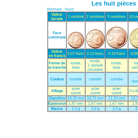
Les huit pièce
Monnaie : l'euro
Valeur
1 centime
2 centimes
5 centimes
10 c
faciale
Face
commune
Valeur
0.07 franc
0.13 franc
0.33 franc
0.66
en francs
ronde,
Forme de
ronde,
ronde,
ro
1 rainure
la tranche
lisse
lisse
can
circulaire
Couleur
cuivrée
cuivrée
cuivrée
nor
acier
acier
acier
Alliage
Cu A
cuivré
cuivré
cuivré
Diamètre
16,25 mm
18,75 mm
21,25 mm
19,
Epaisseur
1,67 mm
1,67 mm
1,67 mm
1,
Masse
2,3 g
3,0 g
3,9 g
4