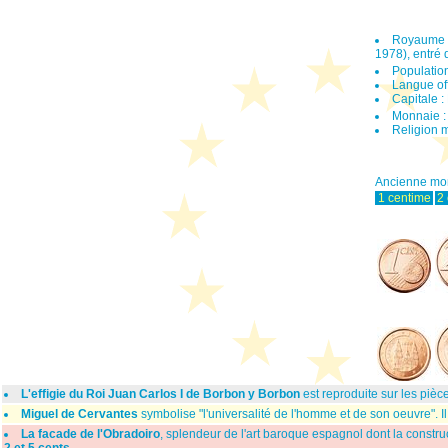
Royaume d'
1978), entré 
Population
Langue offi
Capitale 
Monnaie : 
Religion m
Ancienne mon
1 centime
2
L'effigie du Roi Juan Carlos I de Borbon y Borbon
est reproduite sur les piè
Miguel de Cervantes
symbolise "l'universalité de l'homme et de son oeuvre". I
La facade de l'Obradoiro
, splendeur de l'art baroque espagnol dont la cons