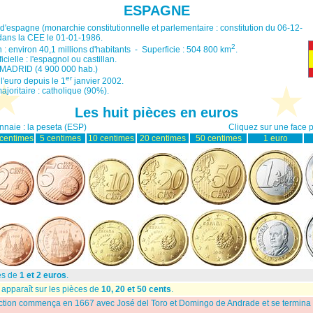
ESPAGNE
espagne (monarchie constitutionnelle et parlementaire : constitution du 06-12-
dans la CEE le 01-01-1986.
2
 : environ 40,1 millions d'habitants - Superficie : 504 800 km
.
cielle : l'espagnol ou castillan.
: MADRID (4 900 000 hab.)
er
l'euro depuis le 1
janvier 2002.
ajoritaire : catholique (90%).
Les huit pièces en euros
naie : la peseta (ESP)
Cliquez sur une face p
 centimes
5 centimes
10 centimes
20 centimes
50 centimes
1 euro
ces de
1 et 2 euros
.
l apparaît sur les pièces de
10, 20 et 50 cents
.
truction commença en 1667 avec José del Toro et Domingo de Andrade et se termina