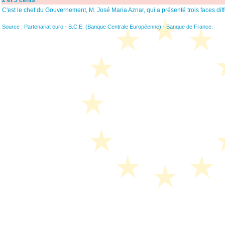
2 et 5 cents
.
C'est le chef du Gouvernement, M. José Maria Aznar, qui a présenté trois faces dif
Source : Partenariat euro - B.C.E. (Banque Centrale Européenne) - Banque de France.