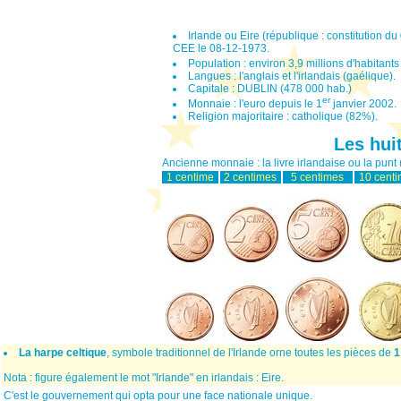
Irlande ou Eire (république : constitution d
CEE le 08-12-1973.
Population : environ 3,9 millions d'habitant
Langues : l'anglais et l'irlandais (gaélique).
Capitale : DUBLIN (478 000 hab.)
er
Monnaie : l'euro depuis le 1
janvier 2002.
Religion majoritaire : catholique (82%).
Les hui
Ancienne monnaie : la livre irlandaise ou la punt 
1 centime
2 centimes
5 centimes
10 cent
La harpe celtique
, symbole traditionnel de l'Irlande orne toutes les pièces de
1
Nota : figure également le mot "Irlande" en irlandais : Eire.
C'est le gouvernement qui opta pour une face nationale unique.