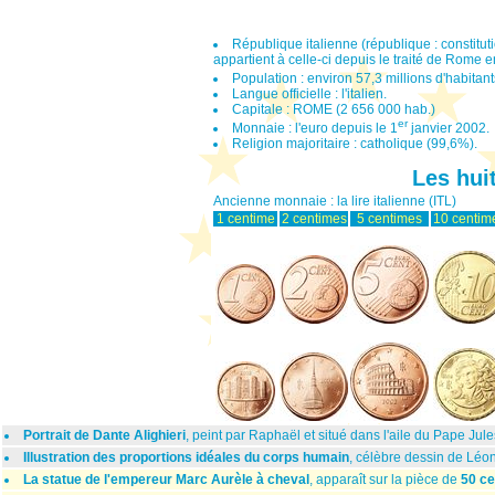
République italienne (république : constitut
appartient à celle-ci depuis le traité de Rome 
Population : environ 57,3 millions d'habitan
Langue officielle : l'italien.
Capitale : ROME (2 656 000 hab.)
er
Monnaie : l'euro depuis le 1
janvier 2002.
Religion majoritaire : catholique (99,6%).
Les hui
Ancienne monnaie : la lire italienne (ITL)
1 centime
2 centimes
5 centimes
10 centim
Portrait de Dante Alighieri
, peint par Raphaël et situé dans l'aile du Pape Jules
Illustration des proportions idéales du corps humain
, célèbre dessin de Léo
La statue de l'empereur Marc Aurèle à cheval
, apparaît sur la pièce de
50 ce