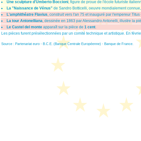
Une sculpture d'Umberto Boccioni
, figure de proue de l'école futuriste italien
La "Naissance de Vénus"
de Sandro Botticelli, oeuvre mondialement connue,
L'amphithéatre Flavius
, construit vers l'an 75 et inauguré par l'empereur Titus
La tour Antonelliana
, dessinée en 1863 par Alessandro Antonelli, illustre la p
Le Castel del monte
apparaît sur la pièce de
1 cent
.
Les pièces furent présélectionnées par un comité technique et artistique. En févrie
Source : Partenariat euro - B.C.E. (Banque Centrale Européenne) - Banque de France.