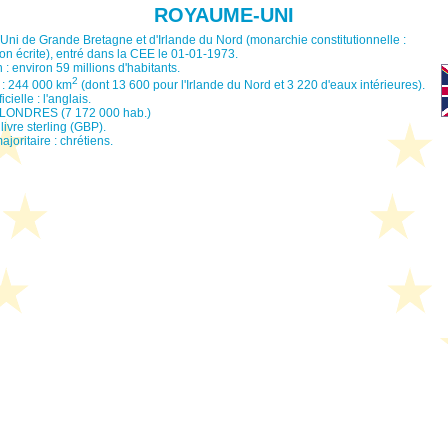
ROYAUME-UNI
i de Grande Bretagne et d'Irlande du Nord (monarchie constitutionnelle :
non écrite), entré dans la CEE le 01-01-1973.
 : environ 59 millions d'habitants.
2
 : 244 000 km
(dont 13 600 pour l'Irlande du Nord et 3 220 d'eaux intérieures).
cielle : l'anglais.
: LONDRES (7 172 000 hab.)
livre sterling (GBP).
joritaire : chrétiens.