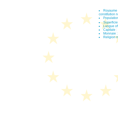
Royaume Un
constitution 
Population
Superficie
Langue offi
Capitale 
Monnaie : 
Religion ma