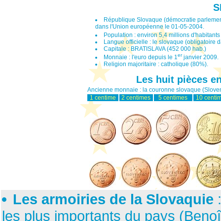
S
République Slovaque (démocratie parlementa
dans l'Union européenne le 01-05-2004.
Population : environ 5,4 millions d'habitant
Langue officielle : le slovaque (obligatoire 
Capitale : BRATISLAVA (452 000 hab.)
er
Monnaie : l'euro depuis le 1
janvier 2009.
Religion majoritaire : catholique (80%).
Les huit pièces 
Ancienne monnaie : la couronne slovaque (Slove
1 centime
2 centimes
5 centimes
10 centi
Les armoiries de la Slovaquie
:
les plus importants du pays (Benoît