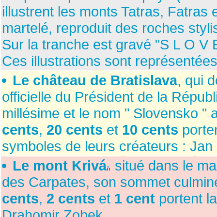
illustrent les monts Tatras, Fatra
martelé, reproduit des roches styli
Sur la tranche est gravé "S L O 
Ces illustrations sont représentée
Le château de Bratislava
, qui 
officielle du Président de la Répu
millésime et le nom " Slovensko "
cents
,
20 cents
et
10 cents
porten
symboles de leurs créateurs : Jan 
Le mont Krivá
situé dans le mas
des Carpates, son sommet culmine
cents
,
2 cents
et
1 cent
portent l
Drahomir Zobek.