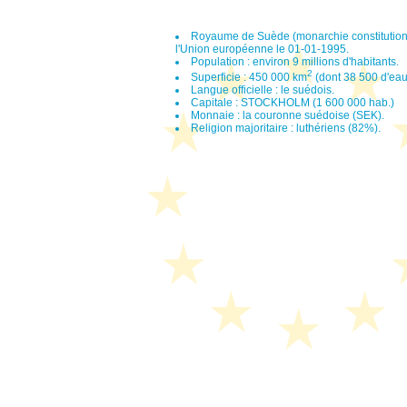
Royaume de Suède (monarchie constitutionne
l'Union européenne le 01-01-1995.
Population : environ 9 millions d'habitants.
2
Superficie : 450 000 km
(dont 38 500 d'eaux
Langue officielle : le suédois.
Capitale : STOCKHOLM (1 600 000 hab.)
Monnaie : la couronne suédoise (SEK).
Religion majoritaire : luthériens (82%).