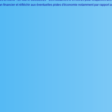
lan financier et réfléchir aux éventuelles pistes d'économie notamment par rapport 