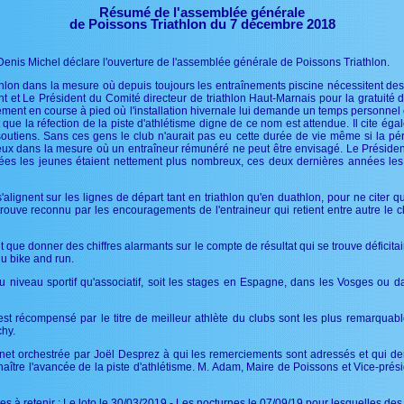
Résumé de l'assemblée générale
de Poissons Triathlon du 7 décembre 2018
Denis Michel déclare l'ouverture de l'assemblée générale de Poissons Triathlon.
iathlon dans la mesure où depuis toujours les entraînements piscine nécessitent de
 Le Président du Comité directeur de triathlon Haut-Marnais pour la gratuité de
ment en course à pied où l'installation hivernale lui demande un temps personnel c
que la réfection de la piste d'athlétisme digne de ce nom est attendue. Il cite é
 soutiens. Sans ces gens le club n'aurait pas eu cette durée de vie même si la p
lleux dans la mesure où un entraîneur rémunéré ne peut être envisagé. Le Présid
nnées les jeunes étaient nettement plus nombreux, ces deux dernières années le
s'alignent sur les lignes de départ tant en triathlon qu'en duathlon, pour ne cite
rouve reconnu par les encouragements de l'entraineur qui retient entre autre le
t que donner des chiffres alarmants sur le compte de résultat qui se trouve déficit
du bike and run.
du niveau sportif qu'associatif, soit les stages en Espagne, dans les Vosges ou da
st récompensé par le titre de meilleur athlète du clubs sont les plus remarquable
chy.
rnet orchestrée par Joël Desprez à qui les remerciements sont adressés et qui d
naître l'avancée de la piste d'athlétisme. M. Adam, Maire de Poissons et Vice-p
es à retenir : Le loto le 30/03/2019 - Les nocturnes le 07/09/19 pour lesquelles des 