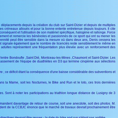
s déplacements depuis la création du club sur Saint-Dizier et depuis de multiples
s créneaux alloués et pour la bonne entente entretenue depuis toujours. Il cite
onséquent et l'utilisation de son matériel spécifique, halogène et rallonge. Force
galement et remercie les bénévoles et passionnés de ce sport qui ont su mener les
érennité peut être sensible dans la mesure où dans deux ans, Denis cessera les
ent signale également que le nombre de licenciés reste sensiblement le même en
s adultes représentent une fréquentation plus élevée avec un renforcement des
r qu'entre Bondoufle ,Saint Dié, Montceau-les-Mines ,Chaumont et Saint-Dizier. Les
 classement de l'équipe de duathlètes en D3 qui termine cinqième aux sélections
aire ; ce déficit étant la conséquence d'une baisse considérable des subventions et
ns la Marne, soit les Nocturnes, le Bike and Run et le loto, ces trois dernières
s. Sont à noter les participations au triathlon longue distance de Lusigny de 3
emandent davantage de retour de course, soit une anecdote, soit des photos. M.
résident de la CCBJC énonce que le marché de travaux devrait prochainement être
directives devront être revues - la date du bike and run n'étant pas arrêtée.