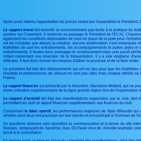
Après avoir obtenu l'approbation du procès verbal par l'assemblée le Président, 
Le rapport moral
fait ressortir un environnement pas facile à la pratique du tr
années sur Chaumont. Il remercie au passage le Président de l'ECAC Chaumont et
également les conditions déplorables de mise en place de la piste pour l'entraîne
est de constater que depuis la création, aucune amélioration n'est remarquée et 
triathlètes de part les entraînements, les accompagnements et autres aides et
entraînements. Il faudra donc envisager le remplacement mais cela paraît péri
notant cependant une inversion de la fréquentation. Il y a une vingtaine d'a
vétérans. Il faut donc trouver les moyens d'attirer la jeunesse et de la faire rester.
Le président fait état des déplacements qui ont eu lieu pour que les triathlètes 
résultats et performances de chacun ne sont pas cités mais chaque athlète se t
France.
Le rapport financier
est présenté par la trésorière, Marceline Mottard, qui ne peu
d'une cotisation supplémentaire de la ligue grande région lors de l'organisation 
Le rapport d'activité
fait état des manifestations organisées par le club, tant 
permettant au club un apport financier supplémentaire aux finances du club.
Concernant
le bilan sportif
, les performances majeures de Malo Billaudel qui e
athlètes dont deux ont poursuivi sur leur lancée et ont participé à l'ironman de Vi
En questions diverses sont abordées la communication et la tenue du site inte
Nivelais, remplaçant de Sandrine Jean Dit Panel élue de Joinville souhaite con
lancé à la consultation.
En dernier point, la mise en place du calendrier des manifestations : déjà des dat