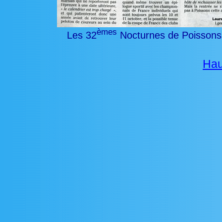
èmes
Les 32
Nocturnes de Poissons n´
Hau