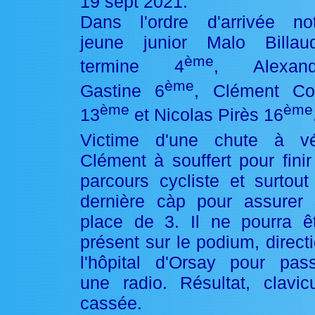
19 sept 2021.
Dans l'ordre d'arrivée no
jeune junior Malo Billaud
ème
termine 4
, Alexand
ème
Gastine 6
, Clément Col
ème
ème
13
et Nicolas Pirès 16
Victime d'une chute à vé
Clément à souffert pour finir
parcours cycliste et surtout
dernière càp pour assurer
place de 3. Il ne pourra ê
présent sur le podium, direct
l'hôpital d'Orsay pour pas
une radio. Résultat, clavic
cassée.