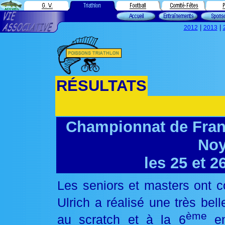
|
|
2012
2013
RÉSULTATS
Championnat de Franc
Noy
les 25 et 
Les seniors et masters ont c
Ulrich a réalisé une très bell
ème
au scratch et à la 6
en