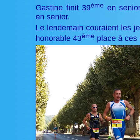
ème
Gastine finit 39
en senior
en senior.
Le lendemain couraient les j
ème
honorable 43
place à ces