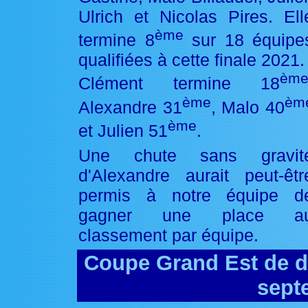
Ulrich et Nicolas Pires. Ell
ème
termine 8
sur 18 équipe
qualifiées à cette finale 2021.
èm
Clément termine 18
ème
èm
Alexandre 31
, Malo 40
ème
et Julien 51
.
Une chute sans gravit
d'Alexandre aurait peut-êtr
permis à notre équipe d
gagner une place a
classement par équipe.
Coupe Grand Est de dua
sept