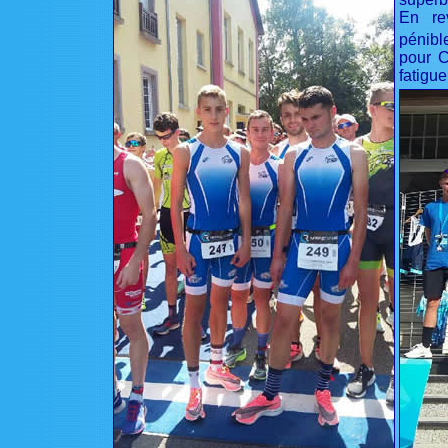
En rev
pénibl
pour C
fatigue