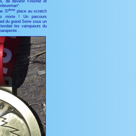
s, de devenir Finisher et
"Embrunman".
ème
ne 37
place au scratch
 mixte ! Un parcours
ied du grand Serre sous un
ttendait les vainqueurs du
parapente...