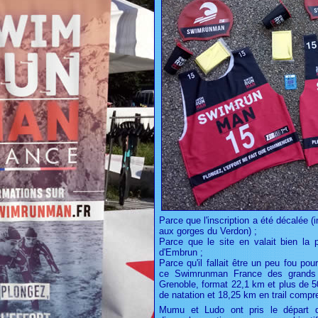
Parce que l'inscription a été décalée (
aux gorges du Verdon) ;
Parce que le site en valait bien la 
d'Embrun ;
Parce qu'il fallait être un peu fou pou
ce Swimrunman France des grands 
Grenoble, format 22,1 km et plus de 
de natation et 18,25 km en trail compre
Mumu et Ludo ont pris le départ 