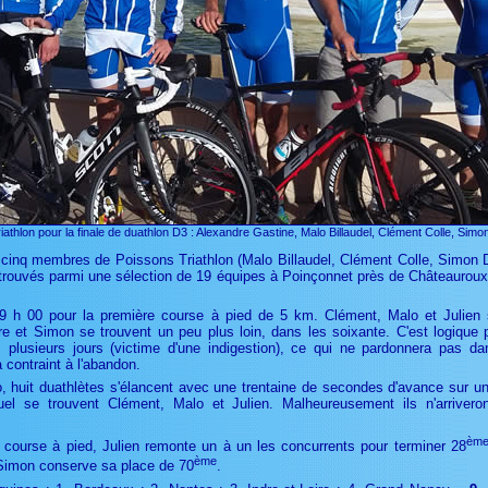
athlon pour la finale de duathlon D3 : Alexandre Gastine, Malo Billaudel, Clément Colle, Simo
cinq membres de Poissons Triathlon (Malo Billaudel, Clément Colle, Simon 
retrouvés parmi une sélection de 19 équipes à Poinçonnet près de Châteauroux 
9 h 00 pour la première course à pied de 5 km. Clément, Malo et Julien s
re et Simon se trouvent un peu plus loin, dans les soixante. C'est logiqu
plusieurs jours (victime d'une indigestion), ce qui ne pardonnera pas da
a contraint à l'abandon.
o, huit duathlètes s'élancent avec une trentaine de secondes d'avance sur u
el se trouvent Clément, Malo et Julien. Malheureusement ils n'arrivero
èm
 course à pied, Julien remonte un à un les concurrents pour terminer 28
ème
Simon conserve sa place de 70
.