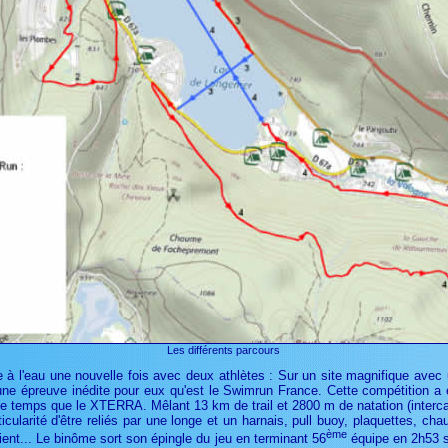
Les différents parcours
te à l'eau une nouvelle fois avec deux athlètes : Sur un site magnifique ave
une épreuve inédite pour eux qu'est le Swimrun France. Cette compétition a 
temps que le XTERRA. Mêlant 13 km de trail et 2800 m de natation (intercalan
articularité d'être reliés par une longe et un harnais, pull buoy, plaquettes, ch
ème
ient... Le binôme sort son épingle du jeu en terminant 56
équipe en 2h53 s