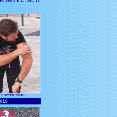
 Poissons Triathlon
... 15-
Opération rasage...!
2019