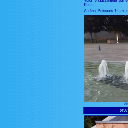
Voici le classement par 
Reims.
Au final Poissons Triathlo
Si
Swi