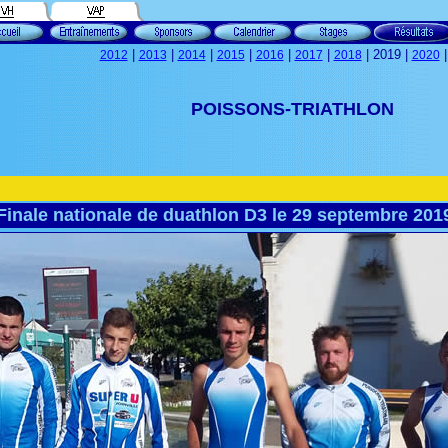
|
|
|
|
|
|
| 2019 |
2012
2013
2014
2015
2016
2017
2018
2020
POISSONS-TRIATHLON
Finale nationale de duathlon D3 le 29 septembre 201