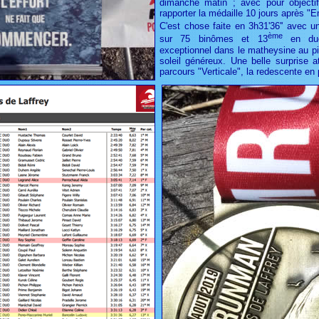
dimanche matin ; avec pour objectif
rapporter la médaille 10 jours après 
C'est chose faite en 3h31'36'' avec u
ème
sur 75 binômes et 13
en duo
exceptionnel dans le matheysine au p
soleil généreux. Une belle surprise a
parcours "Verticale", la redescente en 