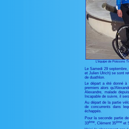
L'équipe de Poissons Tri
Le Samedi 29 septembre, 
et Julien Ulrich) se sont 
de duathlon.
Le départ a été donné à 
premiers alors qu'Alexand
Alexandre, malade depuis 
Incapable de suivre, il ser
Au départ de la partie vél
de concurrents dans lequ
échappés.
Pour la seconde partie de
ème
ème
33
, Clément 35
et 