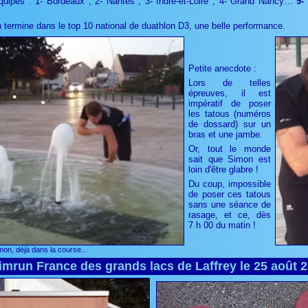
équipes : 1- Bordeaux ; 2- Nantes ; 3- Indre-et-Loire ; 4- Grand Nancy…
9-
n termine dans le top 10 national de duathlon D3, une belle performance.
Petite anecdote :
Lors de telles
épreuves, il est
impératif de poser
les tatous (numéros
de dossard) sur un
bras et une jambe.
Or, tout le monde
sait que Simon est
loin d'être glabre !
Du coup, impossible
de poser ces tatous
sans une séance de
rasage, et ce, dès
7 h 00 du matin !
mon, déjà dans la course...
mrun France des grands lacs de Laffrey le 25 août 